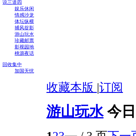
说三道四
娱乐休闲
情感沙龙
体坛纵横
捕风捉影
游山玩水
珍藏邮票
影视园地
桃源夜话
回收集中
加国无忧
收藏本版
|
订阅
游山玩水
今日
1
2
3
/ 3 页
下一