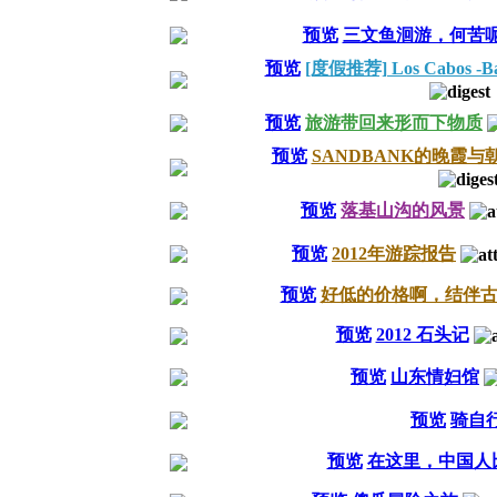
预览
三文鱼洄游，何苦
预览
[度假推荐] Los Cabos -Baj
预览
旅游带回来形而下物质
预览
SANDBANK的晚霞
预览
落基山沟的风景
预览
2012年游踪报告
预览
好低的价格啊，结伴
预览
2012 石头记
预览
山东情妇馆
预览
骑自
预览
在这里，中国人比印