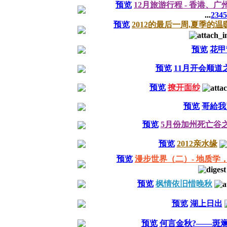
预览
12月旅游行程 - 香港、
...
2
3
4
5
预览
2012的最后一周,夏季的
预览
花甲
预览
11月开会顺道
预览
撩开面纱
预览
哥給我
预览
5月份加州死亡谷
预览
2012亲水缘
预览
漫步世界（二）- 地质学
预览
枫情依旧惜晚秋
预览
湖上日出
预览
何言金秋?——斑