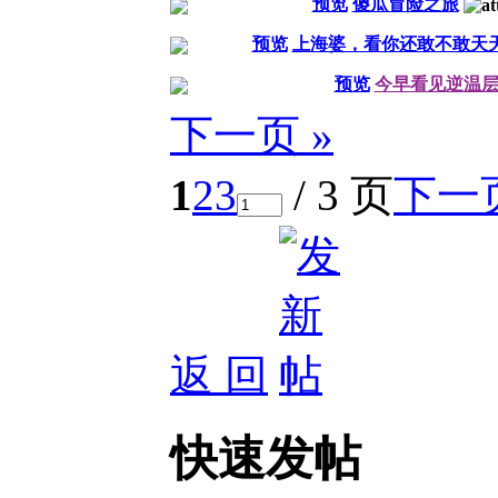
预览
傻瓜冒险之旅
预览
上海婆，看你还敢不敢天
预览
今早看见逆温
下一页 »
1
2
3
/ 3 页
下一
返 回
快速发帖