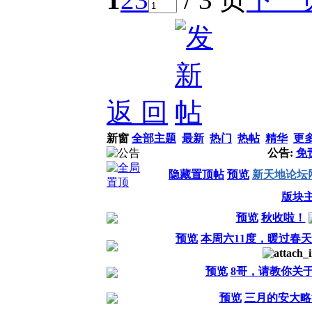
返 回
新窗
全部主题
最新
热门
热帖
精华
更
公告:
免
隐藏置顶帖
预览
新天地论坛
版块
预览
秋收啦！
预览
本周六11度，暖过春天
预览
8哥，请教你关
预览
三月的安大略