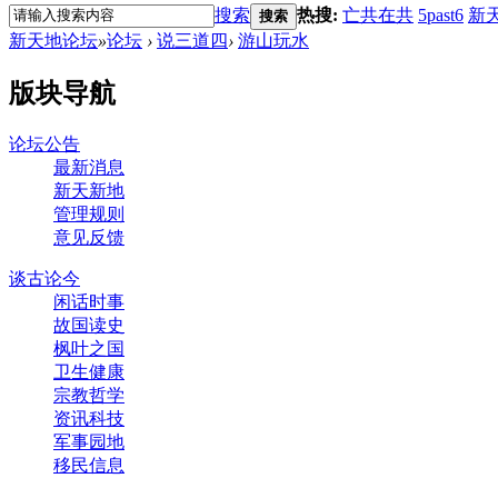
搜索
热搜:
亡共在共
5past6
新
搜索
新天地论坛
»
论坛
›
说三道四
›
游山玩水
版块导航
论坛公告
最新消息
新天新地
管理规则
意见反馈
谈古论今
闲话时事
故国读史
枫叶之国
卫生健康
宗教哲学
资讯科技
军事园地
移民信息