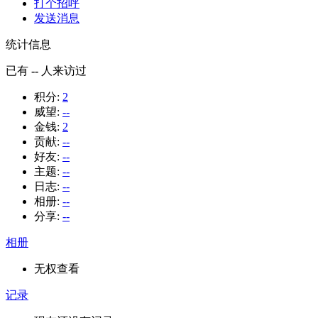
打个招呼
发送消息
统计信息
已有
--
人来访过
积分:
2
威望:
--
金钱:
2
贡献:
--
好友:
--
主题:
--
日志:
--
相册:
--
分享:
--
相册
无权查看
记录