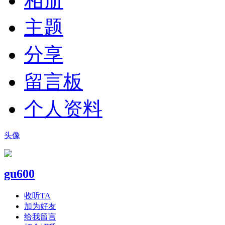
相册
主题
分享
留言板
个人资料
头像
gu600
收听TA
加为好友
给我留言