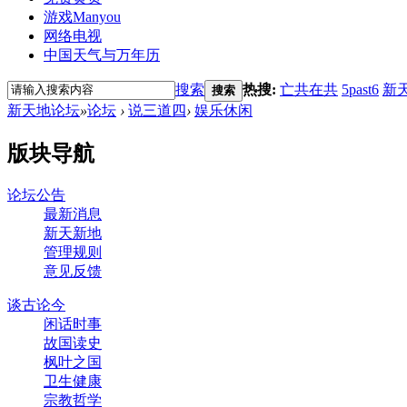
游戏
Manyou
网络电视
中国天气与万年历
搜索
热搜:
亡共在共
5past6
新
搜索
新天地论坛
»
论坛
›
说三道四
›
娱乐休闲
版块导航
论坛公告
最新消息
新天新地
管理规则
意见反馈
谈古论今
闲话时事
故国读史
枫叶之国
卫生健康
宗教哲学