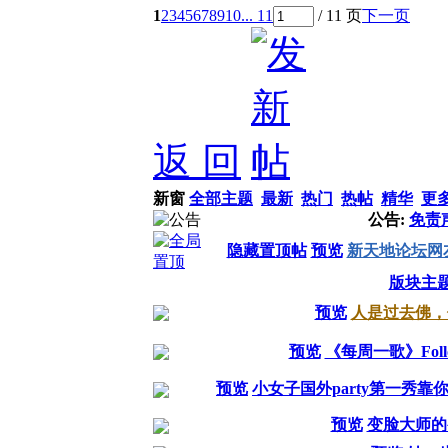
1
2
3
4
5
6
7
8
9
10
... 11
/ 11 页
下一页
返 回
新窗
全部主题
最新
热门
热帖
精华
更
公告:
免责
隐藏置顶帖
预览
新天地论坛网
版块主
预览
人是过去佛，
预览
《每周一歌》Follow
预览
小女子国外party第一秀
预览
变脸大师的