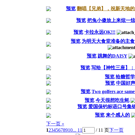
预览
翻唱【兄弟】，祝新天地的
预览
把兔小傻放上来炫一
预览
卡拉永远OK!!!
预览
为明天大食堂准备的主食
预览
跳舞的DAISY
预览
写给【神性三座】：
预览
给糖哲学 
预览
中国好
预览
Two golfers ace same
预览
今天很想吃生蚝
预览
爱国保钓标语口号集
预览
来个感人的
下一页 »
1
2
3
4
5
6
7
8
9
10
... 11
/ 11 页
下一页