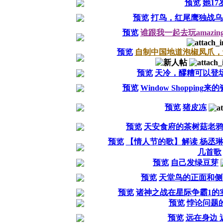
预览
她17
预览
打鸟，红尾鹰独战乌
预览
谁跟我一起去玩amazin
预览
自制中国地道泡椒凤爪，
预览
天冷，醪糟可以登
预览
Window Shopping来
预览
猪皮冻
预览
天安食府的茶树菇老
预览
【情人节的歌】解读 杨丞
几首歌
预览
自己发绿豆芽
预览
天堂鸟的正面和侧
预览
诸神之战在星际争霸1的实现
预览
悖论问题
预览
远在身边 