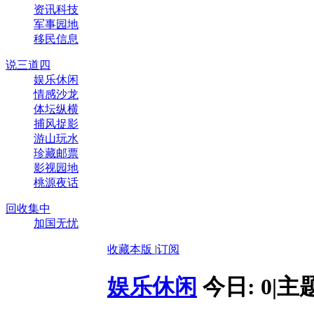
资讯科技
军事园地
移民信息
说三道四
娱乐休闲
情感沙龙
体坛纵横
捕风捉影
游山玩水
珍藏邮票
影视园地
桃源夜话
回收集中
加国无忧
收藏本版
|
订阅
娱乐休闲
今日:
0
|
主