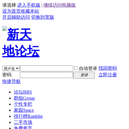
请选择
进入手机版
|
继续访问电脑版
设为首页
收藏本站
开启辅助访问
切换到宽版
找回密码
自动登录
密码
立即注册
登录
快捷导航
论坛
BBS
群组
Group
个性专栏
家园
Space
排行榜
Ranklist
二手市场
免费黄页