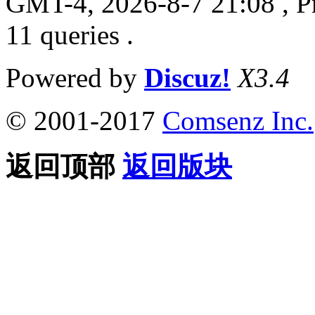
GMT-4, 2026-8-7 21:08
, P
11 queries .
Powered by
Discuz!
X3.4
© 2001-2017
Comsenz Inc.
返回顶部
返回版块