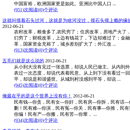
中国富裕，欧洲国家更是如此。亚洲比中国人口 ...
(951)次阅读
|
(0)个评论
这就叫摸着石头过河，这就是为啥河没过，摸石头摸上瘾的缘故。 
2012-06-21
农村改革，粮食多了,农民穷了；住房改革，房地产火了
们穷了；财税改革，上边有钱花了，下边却难过了；金融
革，国家资金充裕了，城乡差别扩大了；外汇改 ...
(913)次阅读
|
(0)个评论
五毛们就是这么说的
2012-06-21
从小到大没有见过一张选票，却说人民已做主。从内到外
表过一次态度，却说代表着民意。从上到下没有看过一回
平，却说是和谐盛世。从城到村没感到平等，却说 ...
(945)次阅读
|
(0)个评论
俺最在乎的是这个世界上没有你！
2012-06-21
民有钱---你贪，民有女---你奸，民有房---你拆，民有话---
删！民有难---你演，民有冤---你关，民有事---你推，民有疑
你编！民有产---你搬，民有苦---你窜， ...
(934)次阅读
|
(0)个评论