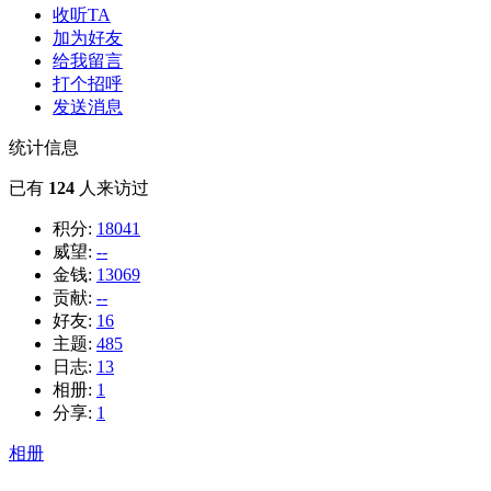
收听TA
加为好友
给我留言
打个招呼
发送消息
统计信息
已有
124
人来访过
积分:
18041
威望:
--
金钱:
13069
贡献:
--
好友:
16
主题:
485
日志:
13
相册:
1
分享:
1
相册