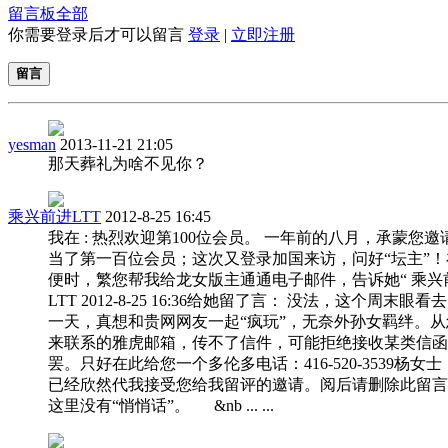
留言板
全部
你需要登录后才可以留言
登录
|
立即注册
留言
yesman
2013-11-21 21:05
那天葬礼为啥不见你？
乘兴前进LTT
2012-8-25 16:45
我在 : 热烈欢迎第100位会员。 一年前的八月，承蒙您邀
当了第一百位会员；这次又登录加国来访，问好“坛主”！
便时，繁您帮我给龙女版主通通电子邮件，告诉她“ 乘兴
LTT 2012-8-25 16:36给她留了言： 没法，这个周末眼看
一天，真想和贵网网友一起“疯玩”，无奈外孙女羁绊。从
来联系的雅虎邮箱，传不了信件，可能拒绝接收某类信函
罢。只好在此给您一个多伦多电话：416-520-3539杨女
已经欣然代我接受您给我留评的邀请。阅后请删除此留言
这里没有“悄悄话”。 &nb ... ...