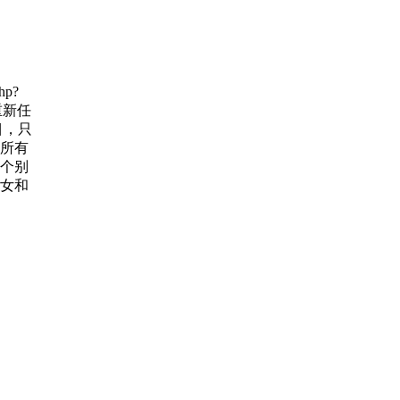
hp?
主重新任
目，只
所有
1个别
女和