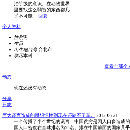
治阶级的意识。在动物世界
里要找这么弱智的东西都几
乎不可能。
回复
个人资料
性别
男
生日
出生地
台湾 台北市
学历
本科
查看全部个
动态
现在还没有动态
分享
日志
巨大谎言造成的思想惯性到现在还刹不了车。
2012-06-21
一个传播了半个世纪的谎言：中国贫穷是因人口多造成的
国人口密度在全球排名为55名。排在中国前面的国家几