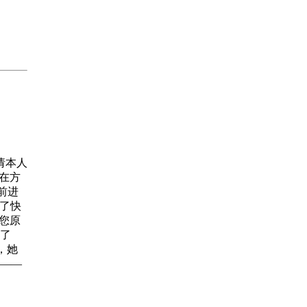
请本人
在方
前进
去了快
您原
了
士，她
——