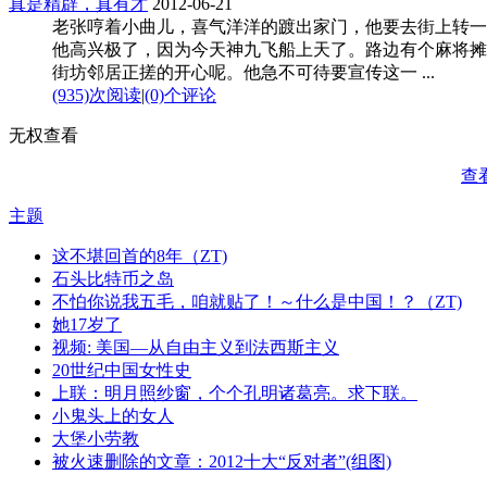
真是精辟，真有才
2012-06-21
老张哼着小曲儿，喜气洋洋的踱出家门，他要去街上转一
他高兴极了，因为今天神九飞船上天了。路边有个麻将摊
街坊邻居正搓的开心呢。他急不可待要宣传这一 ...
(935)次阅读
|
(0)个评论
无权查看
查
主题
这不堪回首的8年（ZT)
石头比特币之岛
不怕你说我五毛，咱就贴了！～什么是中国！？（ZT)
她17岁了
视频: 美国—从自由主义到法西斯主义
20世纪中国女性史
上联：明月照纱窗，个个孔明诸葛亮。求下联。
小鬼头上的女人
大堡小劳教
被火速删除的文章：2012十大“反对者”(组图)