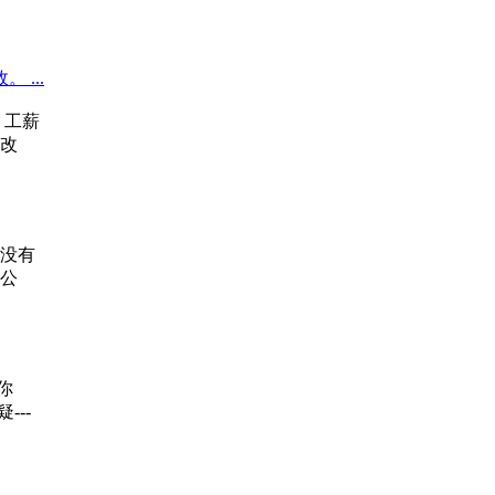
...
，工薪
改
没有
公
你
---