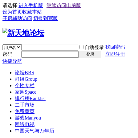
请选择
进入手机版
|
继续访问电脑版
设为首页
收藏本站
开启辅助访问
切换到宽版
找回密码
自动登录
密码
立即注册
登录
快捷导航
论坛
BBS
群组
Group
个性专栏
家园
Space
排行榜
Ranklist
二手市场
免费黄页
游戏
Manyou
网络电视
中国天气与万年历