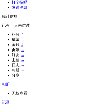
打个招呼
发送消息
统计信息
已有
--
人来访过
积分:
4
威望:
--
金钱:
4
贡献:
--
好友:
--
主题:
--
日志:
--
相册:
--
分享:
--
相册
无权查看
记录